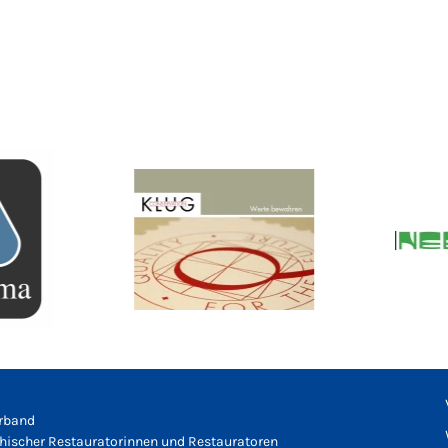
rband
chischer Restauratorinnen und Restauratoren