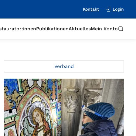
Kontakt
Login
staurator:innen
Publikationen
Aktuelles
Mein Konto
Verband