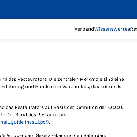
Verband
Wissenswertes
Re
n und des Restaurators: Die zentralen Merkmale sind eine
, Erfahrung und Handeln im Verständnis, das kulturelle
d des Restaurators auf Basis der Definition der E.C.C.O.
 I - Der Beruf des Restaurators,
nal_guidelines_I.pdf
).
en gegenüber dem Gesetzgeber und den Behörden.