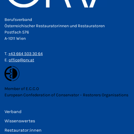
Berufsverband
Österreichischer Restauratorinnen und Restauratoren
Postfach 576
A-1011 Wien
T.
+43 664 503 30 64
E.
office@orv.at
Member of E.C.C.O
European Confederation of Conservator – Restorers Organisations
Verband
Wissenswertes
Restaurator:innen