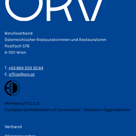
Berufsverband
Österreichischer Restauratorinnen und Restauratoren
Postfach 576
A-1011 Wien
T.
+43 664 503 30 64
E.
office@orv.at
Member of E.C.C.O
European Confederation of Conservator – Restorers Organisations
Verband