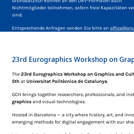
Grundsätzlich können an den ÖRV-Formaten auch
Nichtmitglieder teilnehmen, sofern freie Kapazitäten ve
sind.
Entsprechende Anfragen senden Sie bitte an
office@orv
23rd Eurographics Workshop on Grap
The
23rd Eurographics Workshop on Graphics and Cult
5th
at
Universitat Politècnica de Catalunya
.
GCH brings together researchers, professionals, and ins
graphics
and visual technologies.
Hosted in Barcelona — a city where history, art, and inn
emerging methods for digital engagement with our shar