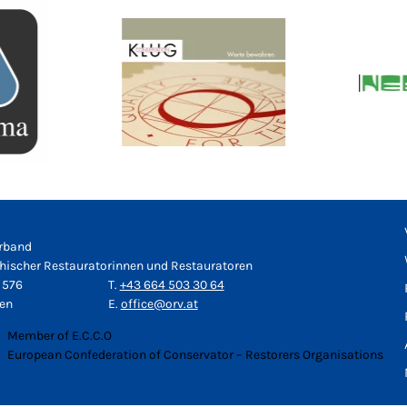
rband
chischer Restauratorinnen und Restauratoren
 576
T.
+43 664 503 30 64
ien
E.
office@orv.at
Member of E.C.C.O
European Confederation of Conservator – Restorers Organisations