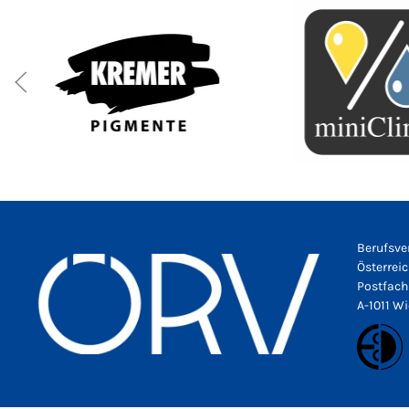
Berufsve
Österrei
Postfach
A-1011 W