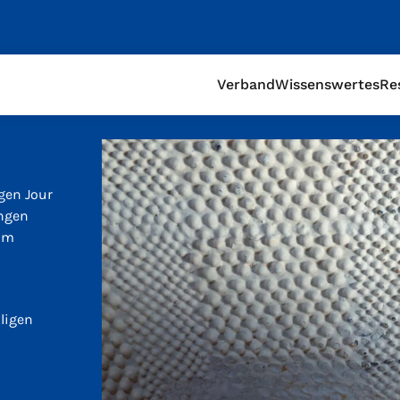
Verband
Wissenswertes
Re
gen Jour
ngen
amm
ligen