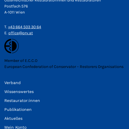
Österreichischer Restauratorinnen und Restauratoren
Postfach 576
A-1011 Wien
T.
+43 664 503 30 64
E.
office@orv.at
Member of E.C.C.O
European Confederation of Conservator – Restorers Organisations
Verband
Wissenswertes
Restaurator:innen
Publikationen
Aktuelles
Mein Konto